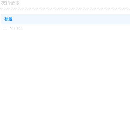
友情链接
产品中心
新闻动态
标题
联系我们
西安塑料托盘
西安人防门
西安工作服