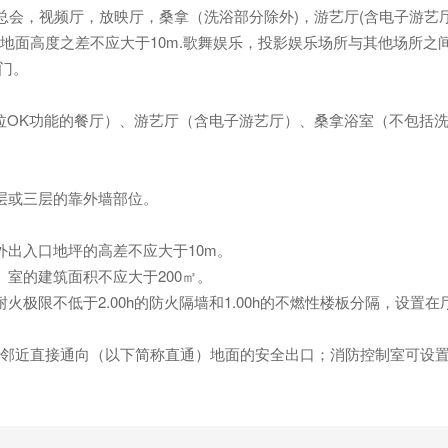
总会，视频厅，放映厅，桑拿（洗浴部分除外)，游艺厅(含电子游艺
面高度之差不应大于10m.歌舞娱乐，投影娱乐场所与其他场所之间应
火门。
OK功能的餐厅）、游艺厅（含电子游艺厅）、桑拿浴室（不包括洗
层或三层的靠外墙部位。
出入口地坪的高差不应大于10m。
室的建筑面积不应大于200㎡。
限不低于2.00h的防火隔墙和1.00h的不燃性楼板分隔，设置
近直接通向（以下简称直通）地面的安全出口；消防控制室可设置