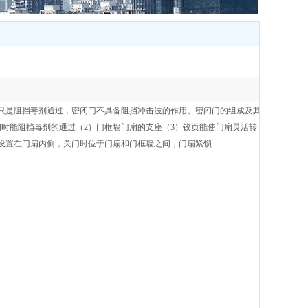
只是阻挡毒剂通过，密闭门不具备阻挡冲击波的作用。密闭门的组成及其
时能阻挡毒剂的通过（2）门框墙门扇的支座（3）铰页能使门扇灵活转
条设置在门扇内侧，关门时位于门扇和门框墙之间，门扇紧锁