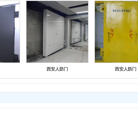
西安人防门
西安人防门
地址：西安市碑林区和平路22号中财金融大厦4楼
电话：15029937667 15529261119
邮箱：3233365499@qq.com